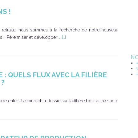
S !
n retraite, nous sommes à la recherche de notre nouveau
s : Pérenniser et développer …
[…]
NO
J
N
: QUELS FLUX AVEC LA FILIÈRE
U
 ?
entre l’Ukraine et la Russie sur la filière bois à lire sur le