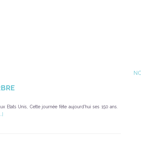
NOUS ?
NOS PRODUITS
SAVOIR FAIRE & QUALITÉ
NO
RBRE
x Etats Unis, Cette journée fête aujourd’hui ses 150 ans.
[…]