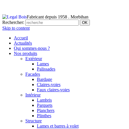
Fabricant depuis 1958 . Morbihan
Rechercher:
Skip to content
Accueil
Actualités
Qui sommes-nous ?
Nos produits
Extérieur
Lames
Palissades
Façades
Bardage
Claires-voies
Faux claires-voies
Intérieur
Lambris
Parquets
Planchers
Plinthes
Structure
Lames et barres à volet