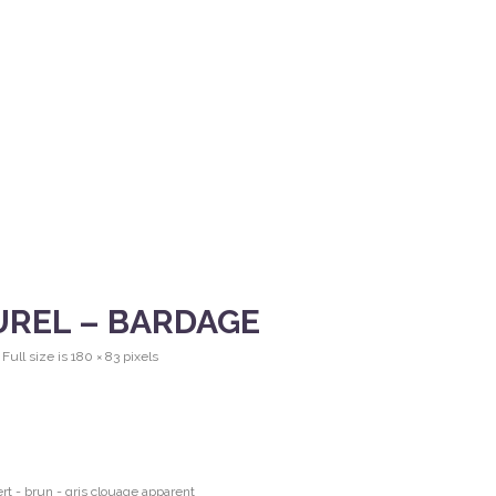
NOUS ?
NOS PRODUITS
SAVOIR FAIRE & QUALITÉ
REL – BARDAGE
Full size is
180 × 83
pixels
t - brun - gris clouage apparent