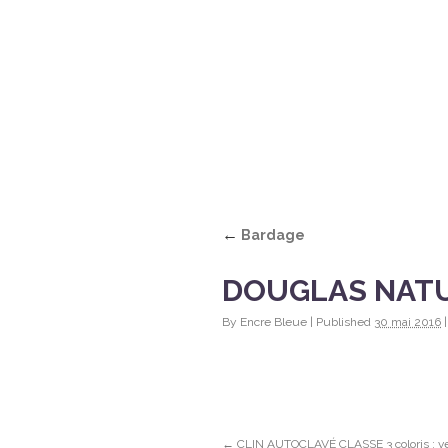
ACCUEIL
ACTUALITÉS
QUI SOMMES-
←
Bardage
DOUGLAS NATU
By
Encre Bleue
|
Published
30 mai 2016
|
CLIN AUTOCLAVÉ CLASSE 3 coloris : ver