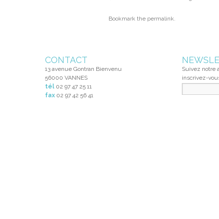
Bookmark the
permalink
.
CONTACT
NEWSLE
13 avenue Gontran Bienvenu
Suivez notre a
56000 VANNES
inscrivez-vou
tél
02 97 47 25 11
fax
02 97 42 56 41